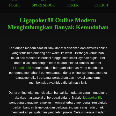
TOGEL
SPORTSBOOK
POKER
COCKFT
Ligapoker88 Online Modern
Menghubungkan Banyak Kemudahan
Kehidupan modern saat ini tidak dapat dipisahkan dari aktivitas online
yang terus berkembang dari waktu ke waktu. Berbagai kebutuhan,
mulai dari mencari informasi hingga menikmati layanan digital, kini
dapat dilakukan dengan lebih mudah melalui koneksi internet.
Ligapoker88
menghadirkan beragam informasi yang membantu
pengguna memahami perkembangan dunia online, sehingga mereka
dapat mengikuti berbagai perubahan dan inovasi yang terus
membentuk gaya hidup digital masa kini.
Dunia online telah menciptakan banyak kemudahan yang mendukung
aktivitas masyarakat di berbagai bidang. Melalui
Ligapoker88
,
pengguna dapat menemukan informasi terbaru mengenai tren digital,
perkembangan teknologi, dan berbagai inovasi yang hadir untuk
memberikan pengalaman yang lebih praktis. Selain mempermudah