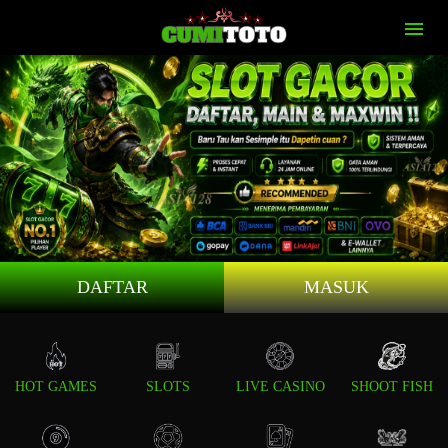
DAFTAR
MASUK
HOT GAMES
SLOTS
LIVE CASINO
SHOOT FISH