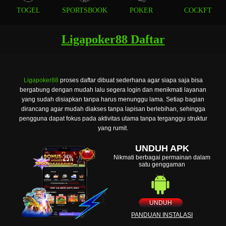
TOGEL
SPORTSBOOK
POKER
COCKFT
Ligapoker88 Daftar
Ligapoker88
proses daftar dibuat sederhana agar siapa saja bisa
bergabung dengan mudah lalu segera login dan menikmati layanan
yang sudah disiapkan tanpa harus menunggu lama. Setiap bagian
dirancang agar mudah diakses tanpa lapisan berlebihan, sehingga
pengguna dapat fokus pada aktivitas utama tanpa terganggu struktur
yang rumit.
UNDUH APK
Nikmati berbagai permainan dalam
satu genggaman
UNDUH
PANDUAN INSTALASI