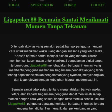
TOGEL
SPORTSBOOK
POKER
COCKFT
Ligapoker88 Bermain Santai Menikmati
Momen Tanpa Tekanan
Di tengah aktivitas yang semakin padat, banyak pengguna mencari
cara untuk menikmati waktu luang dengan suasana yang lebih rileks.
Konsep bermain santai menjadi pilihan yang menarik karena
memberikan kesempatan untuk menikmati pengalaman digital tanpa
terburu-buru.
Ligapoker88
menghadirkan berbagai informasi yang
membantu pengguna memahami bagaimana pendekatan yang lebih
tenang dapat menciptakan pengalaman yang nyaman, menyenangkan,
dan tetap relevan dengan kebutuhan hiburan modern saat ini.
Bermain santai tidak selalu tentang menghabiskan banyak waktu,
tetapi lebih kepada bagaimana pengguna dapat menikmati setiap
momen dengan cara yang sesuai dengan ritme mereka sendiri. Melalui
Ligapoker88
, pengguna dapat menemukan berbagai informasi terbaru
mengenai tren digital, fitur menarik, dan perkembangan yang