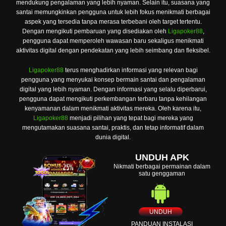
mendukung pengalaman yang lebih nyaman. Selain itu, suasana yang
santai memungkinkan pengguna untuk lebih fokus menikmati berbagai
aspek yang tersedia tanpa merasa terbebani oleh target tertentu.
Dengan mengikuti pembaruan yang disediakan oleh
Ligapoker88
,
pengguna dapat memperoleh wawasan baru sekaligus menikmati
aktivitas digital dengan pendekatan yang lebih seimbang dan fleksibel.
Ligapoker88
terus menghadirkan informasi yang relevan bagi
pengguna yang menyukai konsep bermain santai dan pengalaman
digital yang lebih nyaman. Dengan informasi yang selalu diperbarui,
pengguna dapat mengikuti perkembangan terbaru tanpa kehilangan
kenyamanan dalam menikmati aktivitas mereka. Oleh karena itu,
Ligapoker88
menjadi pilihan yang tepat bagi mereka yang
mengutamakan suasana santai, praktis, dan tetap informatif dalam
dunia digital.
UNDUH APK
Nikmati berbagai permainan dalam
satu genggaman
UNDUH
PANDUAN INSTALASI