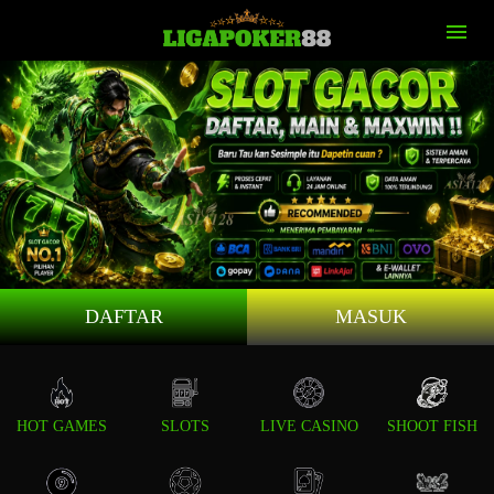
DAFTAR
MASUK
HOT GAMES
SLOTS
LIVE CASINO
SHOOT FISH