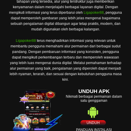
tahapan yang tersedia, alur yang terstruktur juga memberikan
kenyamanan dalam menjelajahi berbagai layanan digital. Dengan
mengikuti informasi yang terus diperbarui oleh
Ligapoker88
, pengguna
dapat memperoleh gambaran yang lebih jelas mengenai bagaimana
sebuah pengalaman digital dibangun agar tetap praktis, modern, dan
mudah digunakan oleh berbagai kalangan.
Ligapoker88
terus menghadirkan informasi yang relevan untuk
membantu pengguna memahami alur permainan dari berbagai sudut
pandang. Dengan pembaruan informasi yang konsisten, pengguna
dapat mengikuti perkembangan terbaru dan memperoleh wawasan
yang lebih luas mengenai dunia digital. Melalui pemahaman terhadap
alur permainan yang baik, pengalaman yang diperoleh dapat menjadi
lebih nyaman, terarah, dan sesuai dengan kebutuhan pengguna masa
kini.
UNDUH APK
Nikmati berbagai permainan dalam
satu genggaman
UNDUH
PANDUAN INSTALASI